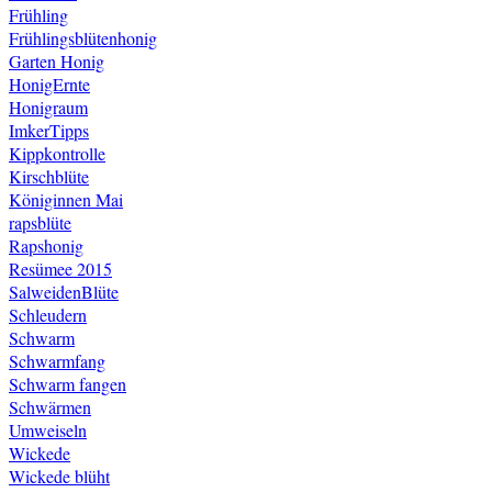
Frühling
Frühlingsblütenhonig
Garten
Honig
HonigErnte
Honigraum
ImkerTipps
Kippkontrolle
Kirschblüte
Königinnen
Mai
rapsblüte
Rapshonig
Resümee 2015
SalweidenBlüte
Schleudern
Schwarm
Schwarmfang
Schwarm fangen
Schwärmen
Umweiseln
Wickede
Wickede blüht