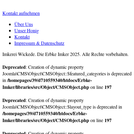
info@imkerei-wickede.de
Kontakt aufnehmen
Über Uns
Unser Honig
Kontakt
Impressum & Datenschutz
Imkerei Wickede. Die Erbke Imker 2025. Alle Rechte vorbehalten.
Deprecated
: Creation of dynamic property
Joomla\CMS\Object\CMSObject::$featured_categories is deprecated
/homepages/39/d710559340/htdocs/Erbke-
in
Imker/libraries/src/Object/CMSObject.php
197
on line
Deprecated
: Creation of dynamic property
Joomla\CMS\Object\CMSObject::$layout_type is deprecated in
/homepages/39/d710559340/htdocs/Erbke-
Imker/libraries/src/Object/CMSObject.php
197
on line
Deprecated
: Creation of dynamic property