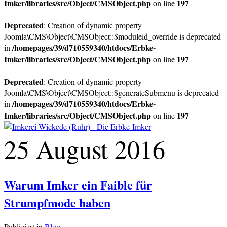
Imker/libraries/src/Object/CMSObject.php
197
on line
Deprecated
: Creation of dynamic property
Joomla\CMS\Object\CMSObject::$moduleid_override is deprecated
/homepages/39/d710559340/htdocs/Erbke-
in
Imker/libraries/src/Object/CMSObject.php
197
on line
Deprecated
: Creation of dynamic property
Joomla\CMS\Object\CMSObject::$generateSubmenu is deprecated
/homepages/39/d710559340/htdocs/Erbke-
in
Imker/libraries/src/Object/CMSObject.php
197
on line
25 August 2016
Warum Imker ein Faible für
Strumpfmode haben
Publiziert in
Blog