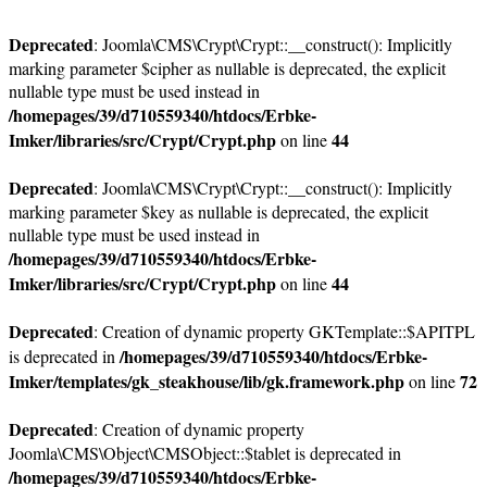
Deprecated
: Joomla\CMS\Crypt\Crypt::__construct(): Implicitly
marking parameter $cipher as nullable is deprecated, the explicit
nullable type must be used instead in
/homepages/39/d710559340/htdocs/Erbke-
Imker/libraries/src/Crypt/Crypt.php
44
on line
Deprecated
: Joomla\CMS\Crypt\Crypt::__construct(): Implicitly
marking parameter $key as nullable is deprecated, the explicit
nullable type must be used instead in
/homepages/39/d710559340/htdocs/Erbke-
Imker/libraries/src/Crypt/Crypt.php
44
on line
Deprecated
: Creation of dynamic property GKTemplate::$APITPL
/homepages/39/d710559340/htdocs/Erbke-
is deprecated in
Imker/templates/gk_steakhouse/lib/gk.framework.php
72
on line
Deprecated
: Creation of dynamic property
Joomla\CMS\Object\CMSObject::$tablet is deprecated in
/homepages/39/d710559340/htdocs/Erbke-