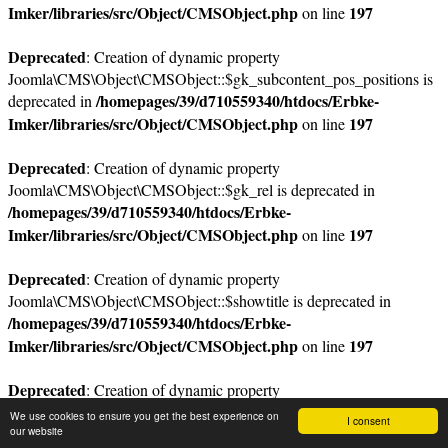
Imker/libraries/src/Object/CMSObject.php
197
on line
Deprecated
: Creation of dynamic property
Joomla\CMS\Object\CMSObject::$gk_subcontent_pos_positions is
/homepages/39/d710559340/htdocs/Erbke-
deprecated in
Imker/libraries/src/Object/CMSObject.php
197
on line
Deprecated
: Creation of dynamic property
Joomla\CMS\Object\CMSObject::$gk_rel is deprecated in
/homepages/39/d710559340/htdocs/Erbke-
Imker/libraries/src/Object/CMSObject.php
197
on line
Deprecated
: Creation of dynamic property
Joomla\CMS\Object\CMSObject::$showtitle is deprecated in
/homepages/39/d710559340/htdocs/Erbke-
Imker/libraries/src/Object/CMSObject.php
197
on line
Deprecated
: Creation of dynamic property
Joomla\CMS\Object\CMSObject::$desc is deprecated in
We use cookies to ensure you get the best experience on
I consent
/homepages/39/d710559340/htdocs/Erbke-
our website