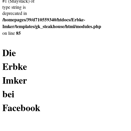
#1 ($haystack) of
type string is
deprecated in
/homepages/39/d710559340/htdocs/Erbke-
Imker/templates/gk_steakhouse/html/modules.php
85
on line
Die
Erbke
Imker
bei
Facebook