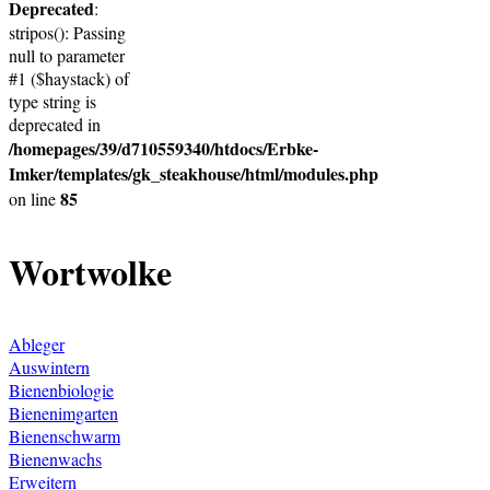
Deprecated
:
stripos(): Passing
null to parameter
#1 ($haystack) of
type string is
deprecated in
/homepages/39/d710559340/htdocs/Erbke-
Imker/templates/gk_steakhouse/html/modules.php
85
on line
Wortwolke
Ableger
Auswintern
Bienenbiologie
Bienenimgarten
Bienenschwarm
Bienenwachs
Erweitern