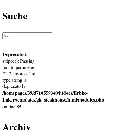
Suche
Deprecated
:
stripos(): Passing
null to parameter
#1 ($haystack) of
type string is
deprecated in
/homepages/39/d710559340/htdocs/Erbke-
Imker/templates/gk_steakhouse/html/modules.php
85
on line
Archiv