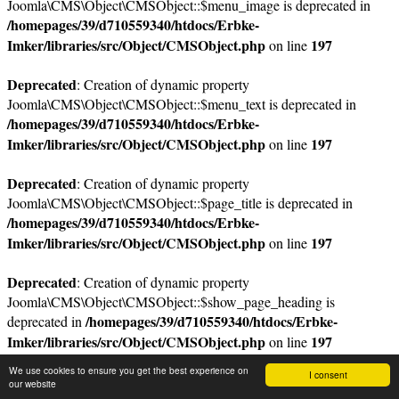
Joomla\CMS\Object\CMSObject::$menu_image is deprecated in
/homepages/39/d710559340/htdocs/Erbke-
Imker/libraries/src/Object/CMSObject.php
197
on line
Deprecated
: Creation of dynamic property
Joomla\CMS\Object\CMSObject::$menu_text is deprecated in
/homepages/39/d710559340/htdocs/Erbke-
Imker/libraries/src/Object/CMSObject.php
197
on line
Deprecated
: Creation of dynamic property
Joomla\CMS\Object\CMSObject::$page_title is deprecated in
/homepages/39/d710559340/htdocs/Erbke-
Imker/libraries/src/Object/CMSObject.php
197
on line
Deprecated
: Creation of dynamic property
Joomla\CMS\Object\CMSObject::$show_page_heading is
/homepages/39/d710559340/htdocs/Erbke-
deprecated in
Imker/libraries/src/Object/CMSObject.php
197
on line
We use cookies to ensure you get the best experience on
I consent
Deprecated
: Creation of dynamic property
our website