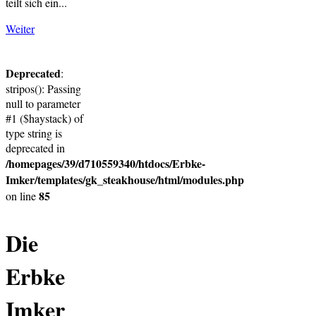
teilt sich ein...
Weiter
Deprecated
:
stripos(): Passing
null to parameter
#1 ($haystack) of
type string is
deprecated in
/homepages/39/d710559340/htdocs/Erbke-
Imker/templates/gk_steakhouse/html/modules.php
85
on line
Die
Erbke
Imker