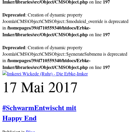
Imker/libraries/src/Object/CMSObject.php
197
on line
Deprecated
: Creation of dynamic property
Joomla\CMS\Object\CMSObject::$moduleid_override is deprecated
/homepages/39/d710559340/htdocs/Erbke-
in
Imker/libraries/src/Object/CMSObject.php
197
on line
Deprecated
: Creation of dynamic property
Joomla\CMS\Object\CMSObject::$generateSubmenu is deprecated
/homepages/39/d710559340/htdocs/Erbke-
in
Imker/libraries/src/Object/CMSObject.php
197
on line
17 Mai 2017
#SchwarmEntwischt mit
Happy End
Publiziert in
Blog