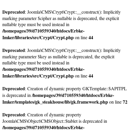
Deprecated
: Joomla\CMS\Crypt\Crypt::__construct(): Implicitly
marking parameter $cipher as nullable is deprecated, the explicit
nullable type must be used instead in
/homepages/39/d710559340/htdocs/Erbke-
Imker/libraries/src/Crypt/Crypt.php
44
on line
Deprecated
: Joomla\CMS\Crypt\Crypt::__construct(): Implicitly
marking parameter $key as nullable is deprecated, the explicit
nullable type must be used instead in
/homepages/39/d710559340/htdocs/Erbke-
Imker/libraries/src/Crypt/Crypt.php
44
on line
Deprecated
: Creation of dynamic property GKTemplate::$APITPL
/homepages/39/d710559340/htdocs/Erbke-
is deprecated in
Imker/templates/gk_steakhouse/lib/gk.framework.php
72
on line
Deprecated
: Creation of dynamic property
Joomla\CMS\Object\CMSObject::$tablet is deprecated in
/homepages/39/d710559340/htdocs/Erbke-