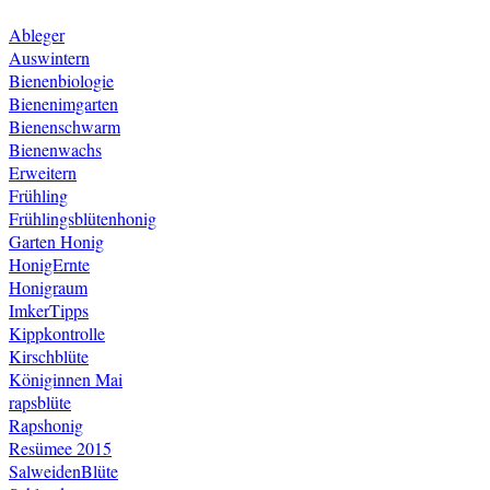
Ableger
Auswintern
Bienenbiologie
Bienenimgarten
Bienenschwarm
Bienenwachs
Erweitern
Frühling
Frühlingsblütenhonig
Garten
Honig
HonigErnte
Honigraum
ImkerTipps
Kippkontrolle
Kirschblüte
Königinnen
Mai
rapsblüte
Rapshonig
Resümee 2015
SalweidenBlüte