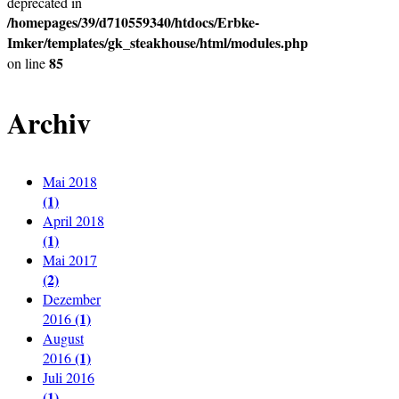
deprecated in
/homepages/39/d710559340/htdocs/Erbke-
Imker/templates/gk_steakhouse/html/modules.php
85
on line
Archiv
Mai 2018
(1)
April 2018
(1)
Mai 2017
(2)
Dezember
(1)
2016
August
(1)
2016
Juli 2016
(1)