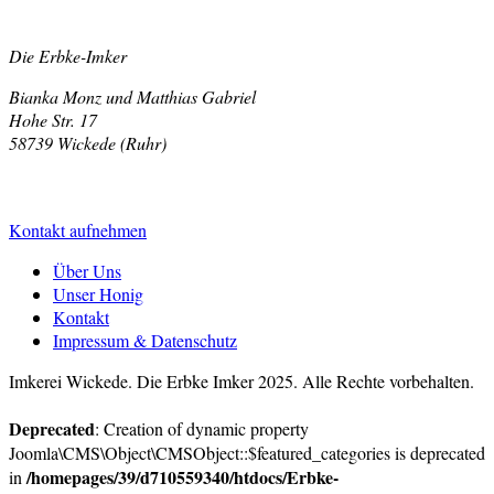
Die Erbke-Imker
Bianka Monz und Matthias Gabriel
Hohe Str. 17
58739 Wickede (Ruhr)
www.imkerei-wickede.de
info@imkerei-wickede.de
Kontakt aufnehmen
Über Uns
Unser Honig
Kontakt
Impressum & Datenschutz
Imkerei Wickede. Die Erbke Imker 2025. Alle Rechte vorbehalten.
Deprecated
: Creation of dynamic property
Joomla\CMS\Object\CMSObject::$featured_categories is deprecated
/homepages/39/d710559340/htdocs/Erbke-
in