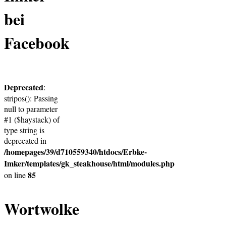
bei
Facebook
Deprecated
:
stripos(): Passing
null to parameter
#1 ($haystack) of
type string is
deprecated in
/homepages/39/d710559340/htdocs/Erbke-
Imker/templates/gk_steakhouse/html/modules.php
85
on line
Wortwolke